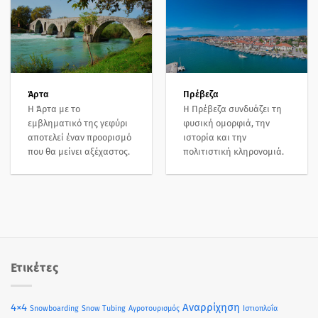
Άρτα
Πρέβεζα
Η Άρτα με το
Η Πρέβεζα συνδυάζει τη
εμβληματικό της γεφύρι
φυσική ομορφιά, την
αποτελεί έναν προορισμό
ιστορία και την
που θα μείνει αξέχαστος.
πολιτιστική κληρονομιά.
Ετικέτες
4×4
Αναρρίχηση
Snowboarding
Snow Tubing
Αγροτουρισμός
Ιστιοπλοΐα