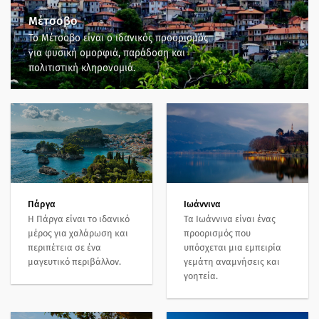
Μέτσοβο
Το Μέτσοβο είναι ο ιδανικός προορισμός
για φυσική ομορφιά, παράδοση και
πολιτιστική κληρονομιά.
Πάργα
Ιωάννινα
Η Πάργα είναι το ιδανικό
Τα Ιωάννινα είναι ένας
μέρος για χαλάρωση και
προορισμός που
περιπέτεια σε ένα
υπόσχεται μια εμπειρία
μαγευτικό περιβάλλον.
γεμάτη αναμνήσεις και
γοητεία.